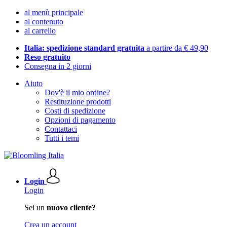
al menù principale
al contenuto
al carrello
Italia: spedizione standard gratuita
a partire da € 49,90
Reso gratuito
Consegna in 2 giorni
Aiuto
Dov'è il mio ordine?
Restituzione prodotti
Costi di spedizione
Opzioni di pagamento
Contattaci
Tutti i temi
Login
Login
Sei un
nuovo cliente?
Crea un account