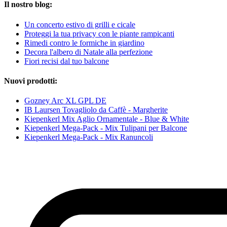
Il nostro blog:
Un concerto estivo di grilli e cicale
Proteggi la tua privacy con le piante rampicanti
Rimedi contro le formiche in giardino
Decora l'albero di Natale alla perfezione
Fiori recisi dal tuo balcone
Nuovi prodotti:
Gozney Arc XL GPL DE
IB Laursen Tovagliolo da Caffè - Margherite
Kiepenkerl Mix Aglio Ornamentale - Blue & White
Kiepenkerl Mega-Pack - Mix Tulipani per Balcone
Kiepenkerl Mega-Pack - Mix Ranuncoli