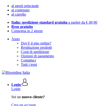
al menù principale
al contenuto
al carrello
Italia: spedizione standard gratuita
a partire da € 49,90
Reso gratuito
Consegna in 2 giorni
Aiuto
Dov'è il mio ordine?
Restituzione prodotti
Costi di spedizione
Opzioni di pagamento
Contattaci
Tutti i temi
Login
Login
Sei un
nuovo cliente?
Crea un account