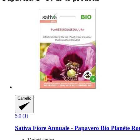
Carrello
5.0 (1)
Sativa
Fiore Annuale -​ Papavero Bio Planète Ro
Varietà antica