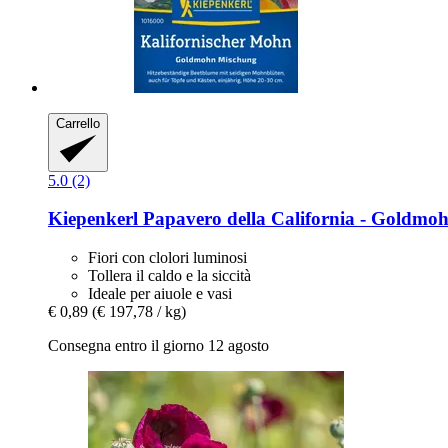
Carrello
5.0 (2)
Kiepenkerl
Papavero della California -​ Goldm
Fiori con clolori luminosi
Tollera il caldo e la siccità
Ideale per aiuole e vasi
€ 0,89
(€ 197,78 / kg)
Consegna entro il giorno 12 agosto