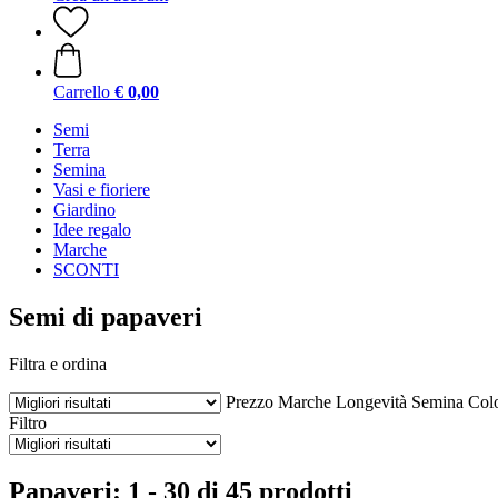
Carrello
€ 0,00
Semi
Terra
Semina
Vasi e fioriere
Giardino
Idee regalo
Marche
SCONTI
Semi di papaveri
Filtra e ordina
Prezzo
Marche
Longevità
Semina
Colo
Filtro
Papaveri: 1 - 30 di 45 prodotti