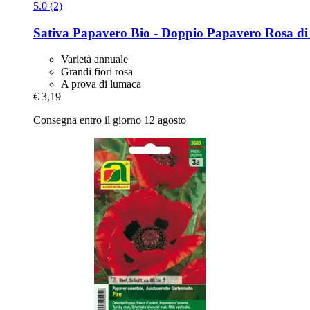
5.0 (2)
Sativa
Papavero Bio -​ Doppio Papavero Rosa di
Varietà annuale
Grandi fiori rosa
A prova di lumaca
€ 3,19
Consegna entro il giorno 12 agosto