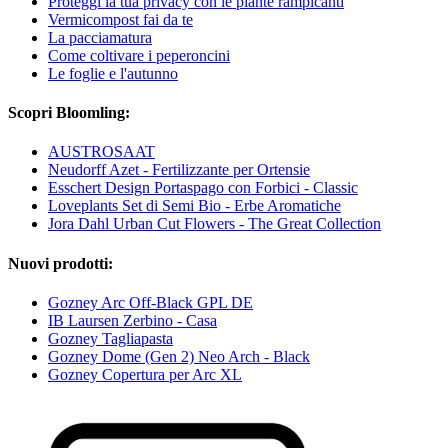
Proteggi la tua privacy con le piante rampicanti
Vermicompost fai da te
La pacciamatura
Come coltivare i peperoncini
Le foglie e l'autunno
Scopri Bloomling:
AUSTROSAAT
Neudorff Azet - Fertilizzante per Ortensie
Esschert Design Portaspago con Forbici - Classic
Loveplants Set di Semi Bio - Erbe Aromatiche
Jora Dahl Urban Cut Flowers - The Great Collection
Nuovi prodotti:
Gozney Arc Off-Black GPL DE
IB Laursen Zerbino - Casa
Gozney Tagliapasta
Gozney Dome (Gen 2) Neo Arch - Black
Gozney Copertura per Arc XL