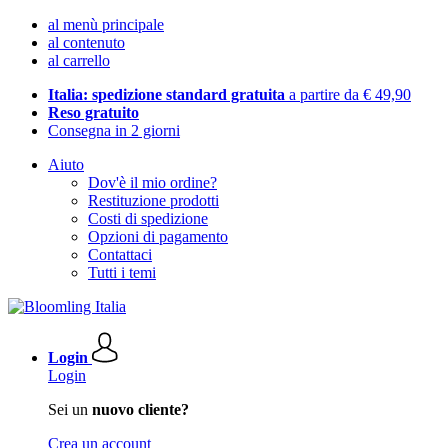
al menù principale
al contenuto
al carrello
Italia: spedizione standard gratuita
a partire da € 49,90
Reso gratuito
Consegna in 2 giorni
Aiuto
Dov'è il mio ordine?
Restituzione prodotti
Costi di spedizione
Opzioni di pagamento
Contattaci
Tutti i temi
Login
Login
Sei un
nuovo cliente?
Crea un account