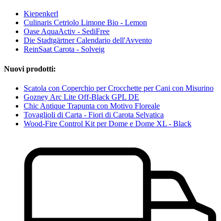
Kiepenkerl
Culinaris Cetriolo Limone Bio - Lemon
Oase AquaActiv - SediFree
Die Stadtgärtner Calendario dell'Avvento
ReinSaat Carota - Solveig
Nuovi prodotti:
Scatola con Coperchio per Crocchette per Cani con Misurino
Gozney Arc Lite Off-Black GPL DE
Chic Antique Trapunta con Motivo Floreale
Tovaglioli di Carta - Fiori di Carota Selvatica
Wood-Fire Control Kit per Dome e Dome XL - Black