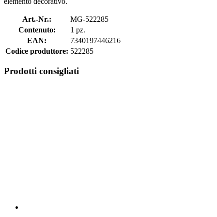
elemento decorativo.
Art.-Nr.:
MG-522285
Contenuto:
1 pz.
EAN:
7340197446216
Codice produttore:
522285
Prodotti consigliati