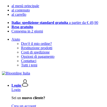
al menù principale
al contenuto
al carrello
Italia: spedizione standard gratuita
a partire da € 49,90
Reso gratuito
Consegna in 2 giorni
Aiuto
Dov'è il mio ordine?
Restituzione prodotti
Costi di spedizione
Opzioni di pagamento
Contattaci
Tutti i temi
Login
Login
Sei un
nuovo cliente?
Crea un account