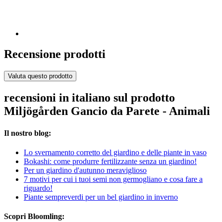
Recensione prodotti
Valuta questo prodotto
recensioni in italiano sul prodotto
Miljögården Gancio da Parete - Animali
Il nostro blog:
Lo svernamento corretto del giardino e delle piante in vaso
Bokashi: come produrre fertilizzante senza un giardino!
Per un giardino d'autunno meraviglioso
7 motivi per cui i tuoi semi non germogliano e cosa fare a
riguardo!
Piante sempreverdi per un bel giardino in inverno
Scopri Bloomling: