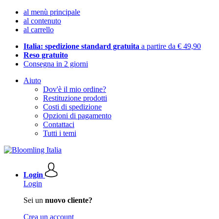
al menù principale
al contenuto
al carrello
Italia: spedizione standard gratuita
a partire da € 49,90
Reso gratuito
Consegna in 2 giorni
Aiuto
Dov'è il mio ordine?
Restituzione prodotti
Costi di spedizione
Opzioni di pagamento
Contattaci
Tutti i temi
Login
Login
Sei un
nuovo cliente?
Crea un account