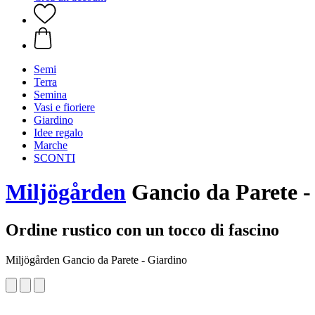
Semi
Terra
Semina
Vasi e fioriere
Giardino
Idee regalo
Marche
SCONTI
Miljögården
Gancio da Parete -
Ordine rustico con un tocco di fascino
Miljögården Gancio da Parete - Giardino